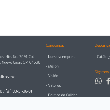
Conócenos
Descarga
ez Nte. No. 3091, Col.
- Nuestra empresa
- Catálo
, Nuevo León. C.P. 64530
- Misión
Sígamos 
- Visión
ulicos.mx
- Valores
00
/
(81) 83-51-06-91
- Política de Calidad