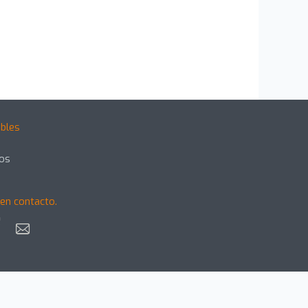
bles
gos
en contacto.