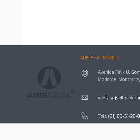
ARIS SEAL MÉXICO
Avenida Félix U. Góm
Moderna, Monterrey
ventas@selloshidra
Tels
(81) 83-51-28-