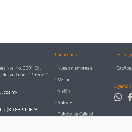
Conócenos
Descarga
ez Nte. No. 3091, Col.
- Nuestra empresa
- Catálo
, Nuevo León. C.P. 64530
- Misión
Sígamos 
- Visión
ulicos.mx
- Valores
00
/
(81) 83-51-06-91
- Política de Calidad