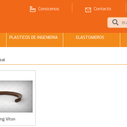
Conócenos
Contacto
PLASTICOS DE INGENIERIA
ELASTOMEROS
eal
ing Viton