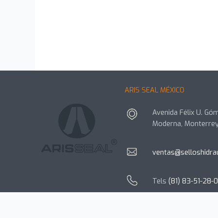
ARIS SEAL MÉXICO
Avenida Félix U. Góm
Moderna, Monterrey
ventas@selloshidra
Tels
(81) 83-51-28-