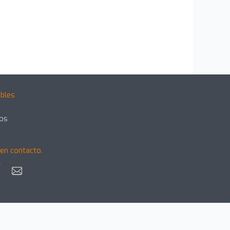
bles
gos
en contacto.