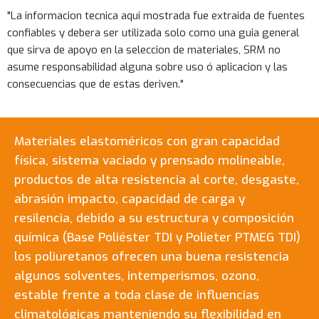
"La informacion tecnica aqui mostrada fue extraida de fuentes
confiables y debera ser utilizada solo como una guia general
que sirva de apoyo en la seleccion de materiales, SRM no
asume responsabilidad alguna sobre uso ó aplicacion y las
consecuencias que de estas deriven."
Materiales elastoméricos con gran capacidad
física, sistema vaciado y prensado molineable,
productos de alta resistencia al corte, desgaste,
abrasión impacto, capacidad de carga y
resilencia, debido a su estructura y composición
química (Base Poliéster TDI y Polieter PTMEG TDI)
los poliuretanos ofrecen una buena resistencia
algunos solventes, intemperismos, ozono,
estable frente a toda clase de influencias
climatológicas manteniendo su flexibilidad en