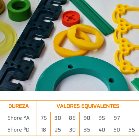
DUREZA
VALORES EQUIVALENTES
Shore ºA
75
80
85
90
95
97
Shore ºD
18
25
30
35
40
50
55