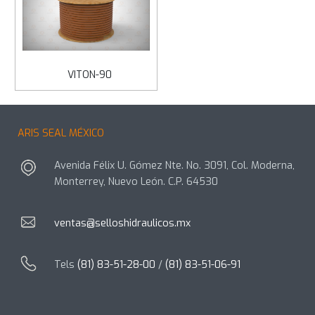
VITON-90
ARIS SEAL MÉXICO
Avenida Félix U. Gómez Nte. No. 3091, Col. Moderna,
Monterrey, Nuevo León. C.P. 64530
ventas@selloshidraulicos.mx
Tels
(81) 83-51-28-00
/
(81) 83-51-06-91