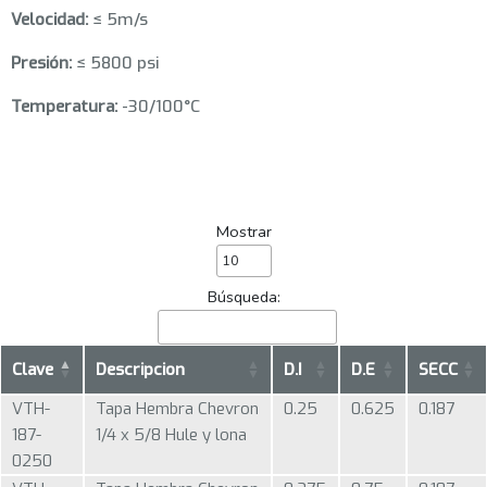
Velocidad:
≤ 5m/s
Presión:
≤ 5800 psi
Temperatura:
-30/100°C
Mostrar
Búsqueda:
Clave
Descripcion
D.I
D.E
SECC
VTH-
Tapa Hembra Chevron
0.25
0.625
0.187
187-
1/4 x 5/8 Hule y lona
0250