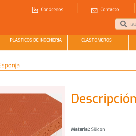
Conócenos
Contacto
PLASTICOS DE INGENIERIA
ELASTOMEROS
 Esponja
Descripció
Material:
Silicon