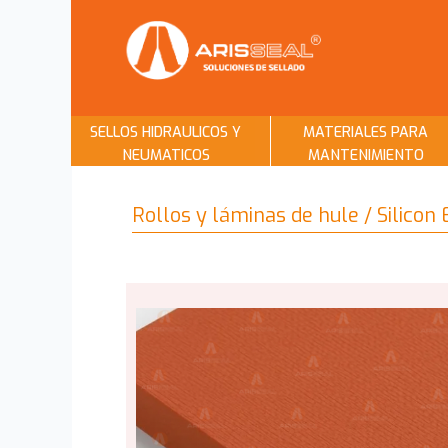
SELLOS HIDRAULICOS Y
MATERIALES PARA
NEUMATICOS
MANTENIMIENTO
Rollos y láminas de hule / Silicon