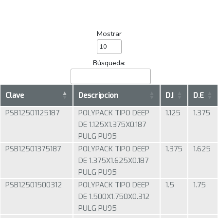
Mostrar
Búsqueda:
Clave
Descripcion
D.I
D.E
PSB12501125187
POLYPACK TIPO DEEP
1.125
1.375
DE 1.125X1.375X0.187
PULG PU95
PSB12501375187
POLYPACK TIPO DEEP
1.375
1.625
DE 1.375X1.625X0.187
PULG PU95
PSB12501500312
POLYPACK TIPO DEEP
1.5
1.75
DE 1.500X1.750X0.312
PULG PU95