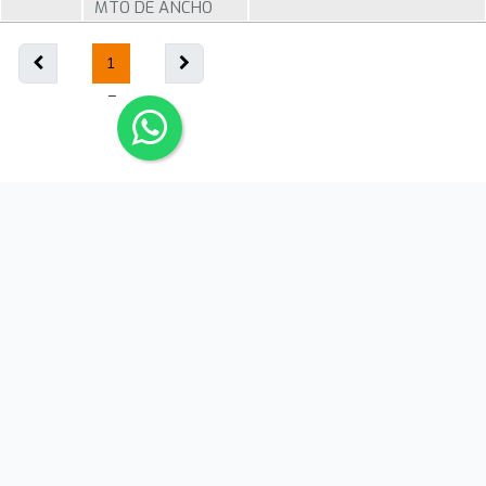
MTO DE ANCHO
1
ARIS SEAL MÉXICO
Avenida Félix U. Gómez Nte. No. 3091, Col. Moderna,
Monterrey, Nuevo León. C.P. 64530