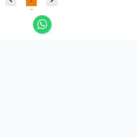
1
ARIS SEAL MÉXICO
Avenida Félix U. Gómez Nte. No. 3091, Col. Moderna,
Monterrey, Nuevo León. C.P. 64530
ventas@selloshidraulicos.mx