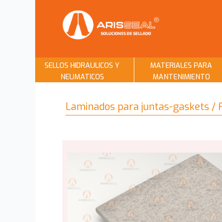
SELLOS HIDRAULICOS Y
MATERIALES PARA
NEUMATICOS
MANTENIMIENTO
Laminados para juntas-gaskets / F