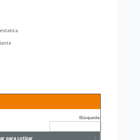
 estatica
lente
Búsqueda:
r para cotizar