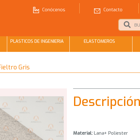
Conócenos
Contacto
PLASTICOS DE INGENIERIA
ELASTOMEROS
ieltro Gris
Descripció
Material:
Lana+ Poliester