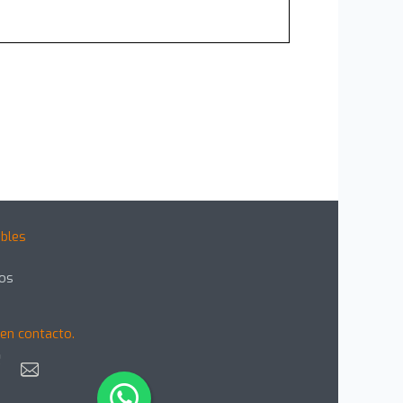
bles
gos
en contacto.