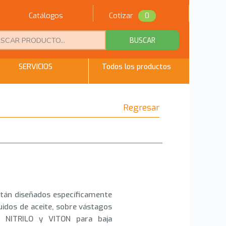
Catálogos
Cotizar
0
BUSCAR
SERVICIOS
Todos los productos
Regresar
n
stán diseñados específicamente
luidos de aceite, sobre vástagos
de NITRILO y VITON para baja