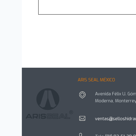
ARIS SEAL MÉXICO
Avenida Félix U. Góm
Moderna, Monterrey
ventas@selloshidra