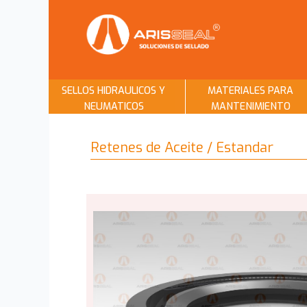
SELLOS HIDRAULICOS Y
MATERIALES PARA
NEUMATICOS
MANTENIMIENTO
Retenes de Aceite / Estandar