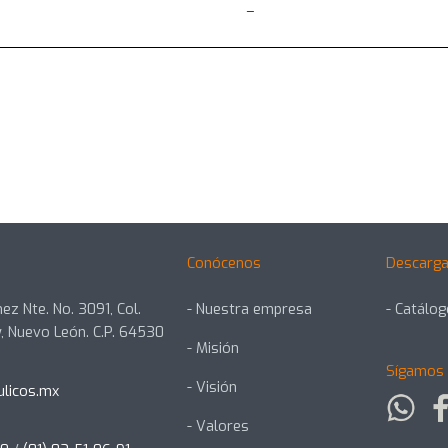
Conócenos
Descarga
ez Nte. No. 3091, Col.
- Nuestra empresa
- Catálo
, Nuevo León. C.P. 64530
- Misión
Sígamos 
- Visión
ulicos.mx
- Valores