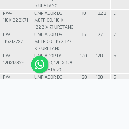
5 URETANO
RW-
LIMPIADOR DS
110
122,2
7,1
110X122.2X7.1
METRICO, 110 X
122.2 X 7.1 URETANO
RW-
LIMPIADOR DS
115
127
7
115X127X7
METRICO, 115 X 127
X 7 URETANO
RW-
LIMPIADOR DS
120
128
5
120X128X5
METRICO, 120 X 128
X 5 URETANO
RW-
LIMPIADOR DS
120
130
5
120X130X5
METRICO, 120 X 130
X 5 URETANO
RW-
LIMPIADOR DS
120
132
7
120X132X7
METRICO, 120 X 132
X 7 URETANO
1
2
3
4
5
…
12