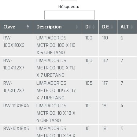
Búsqueda:
Clave
Descripcion
D.I
D.E
ALT
RW-
LIMPIADOR DS
100
110
6
100X110X6
METRICO, 100 X 110
X 6 URETANO
RW-
LIMPIADOR DS
100
112
7
100X112X7
METRICO, 100 X 112
X 7 URETANO
RW-
LIMPIADOR DS
105
117
7
105X117X7
METRICO, 105 X 117
X 7 URETANO
RW-10X18X4
LIMPIADOR DS
10
18
4
METRICO, 10 X 18 X
4 URETANO
RW-10X18X5
LIMPIADOR DS
10
18
5
METRICO, 10 X 18 X