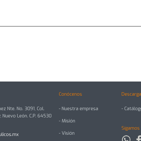
Conócenos
Descarga
ez Nte. No. 3091, Col.
- Nuestra empresa
- Catálo
, Nuevo León. C.P. 64530
- Misión
Sígamos 
- Visión
ulicos.mx