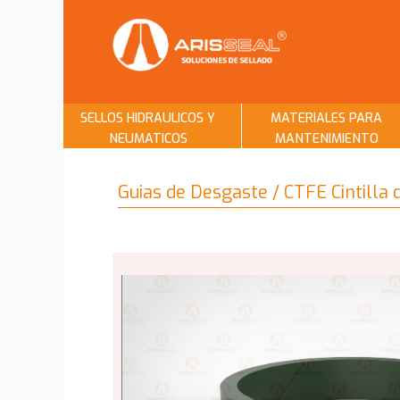
SELLOS HIDRAULICOS Y
MATERIALES PARA
NEUMATICOS
MANTENIMIENTO
Guias de Desgaste / CTFE Cintilla 