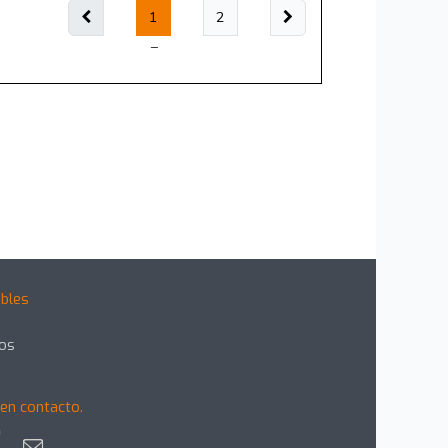
1
2
bles
gos
en contacto.