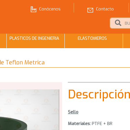
Conócenos
Contacto
PLASTICOS DE INGENIERIA
ELASTOMEROS
de Teflon Metrica
Descripció
Sello
Materiales:
PTFE + BR