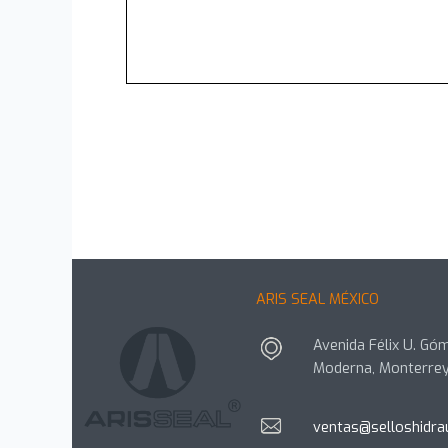
ARIS SEAL MÉXICO
Avenida Félix U. Góm
Moderna, Monterrey
ventas@selloshidra