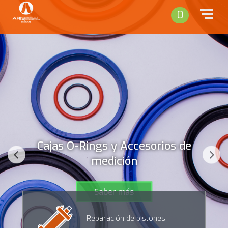
0
Cajas O-Rings y Accesorios de
medición
Saber más
Reparación de pistones